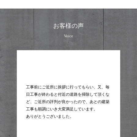
お客様の声
Voice
工
工事前にご近所に挨拶に行ってもらい、又、毎
途
日工事が終わると付近の道路を掃除して頂くな
とう
た
ど、ご近所の評判が良かったので、あとの建築
で
工事も順調にいき大変満足しています。
。
2
ありがとうございました。
く