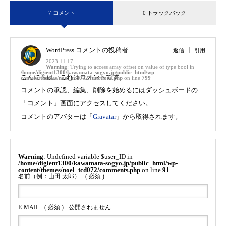
7 コメント
0 トラックバック
WordPress コメントの投稿者
返信
引用
2023.11.17
Warning
: Trying to access array offset on value of type bool in
/home/digient1300/kawamata-sogyo.jp/public_html/wp-
こんにちは、これはコメントです。
content/themes/noel_tcd072/functions.php
on line
799
コメントの承認、編集、削除を始めるにはダッシュボードの
「コメント」画面にアクセスしてください。
コメントのアバターは「
Gravatar
」から取得されます。
Warning
: Undefined variable $user_ID in
/home/digient1300/kawamata-sogyo.jp/public_html/wp-
content/themes/noel_tcd072/comments.php
on line
91
名前（例：山田 太郎）
( 必須 )
E-MAIL
( 必須 ) - 公開されません -